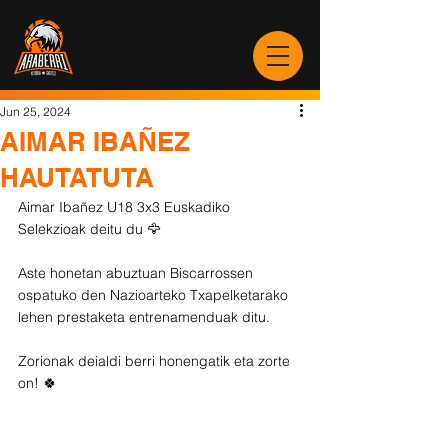
Jun 25, 2024
AIMAR IBAÑEZ
HAUTATUTA
Aimar Ibañez U18 3x3 Euskadiko 
Selekzioak deitu du 🦅
Aste honetan abuztuan Biscarrossen 
ospatuko den Nazioarteko Txapelketarako 
lehen prestaketa entrenamenduak ditu.
Zorionak deialdi berri honengatik eta zorte 
on! 🍀 