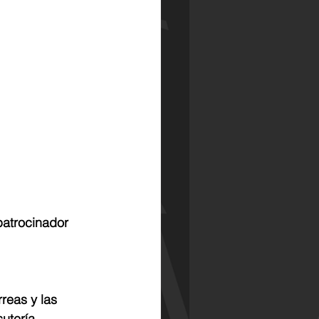
atrocinador 
reas y las 
sutería…