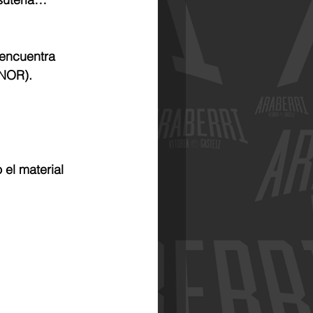
encuentra 
ENOR).
el material 