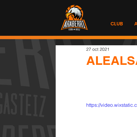
CLUB
27 oct 2021
ALEALS
https://video.wixstat