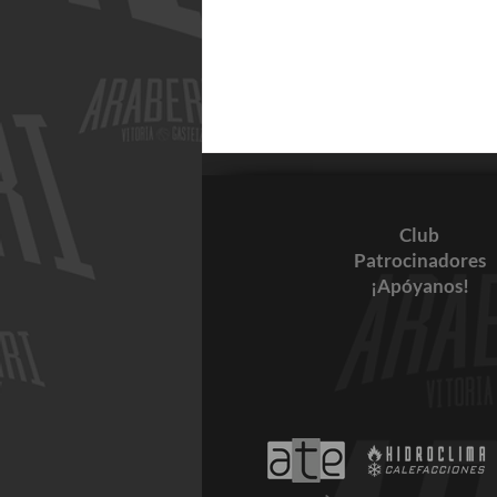
Club
Patrocinadores
¡Apóyanos!
OFERTA EN
AUTOESCUELAS CLAXON