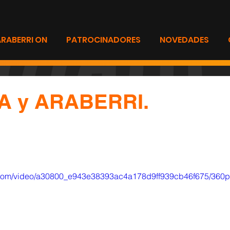
ARABERRI ON
PATROCINADORES
NOVEDADES
A y ARABERRI.
ic.com/video/a30800_e943e38393ac4a178d9ff939cb46f675/360p