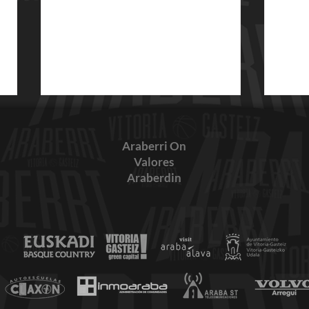
Araberri On
Valores
Araberdin
OFE
MIL GRACIAS LACTURALE