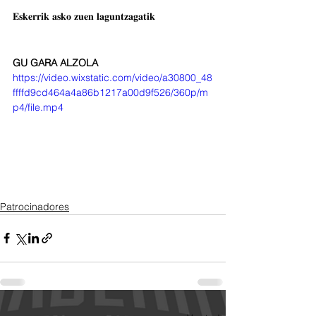
𝐄𝐬𝐤𝐞𝐫𝐫𝐢𝐤 𝐚𝐬𝐤𝐨 𝐳𝐮𝐞𝐧 𝐥𝐚𝐠𝐮𝐧𝐭𝐳𝐚𝐠𝐚𝐭𝐢𝐤
GU GARA ALZOLA 
https://video.wixstatic.com/video/a30800_48
ffffd9cd464a4a86b1217a00d9f526/360p/m
p4/file.mp4
Patrocinadores