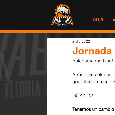
CLUB
2 dic 2022
Jornada 
Asteburua martxan!
Afrontamos otro fin
que intentaremos lle
GOAZEN!
Tenemos un cambio de