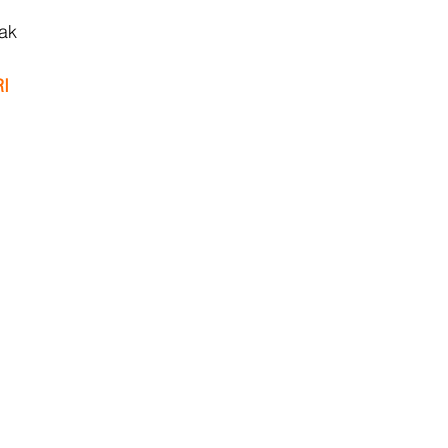
lak
I