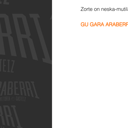
Zorte on neska-muti
GU GARA ARABERR