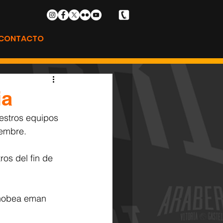
CONTACTO
ia
estros equipos 
iembre. 
os del fin de 
 hobea eman 