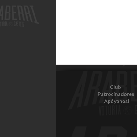
Club
Patrocinadores
¡Apóyanos!
Resultados 27-28 de mayo