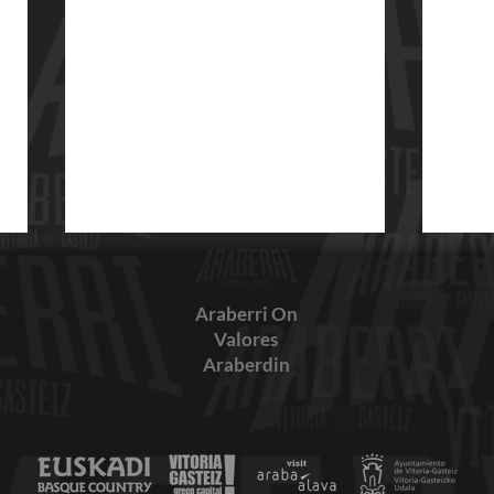
Araberri On
Valores
Araberdin
Jornada 27-28 de mayo
Resu