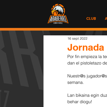
CLUB
16 sept 2022
Jornada 
Por fin empieza la t
dan el pistoletazo d
Nuestr@s jugador@s 
semana. 
Lan bikaina egin duz
behar diogu!