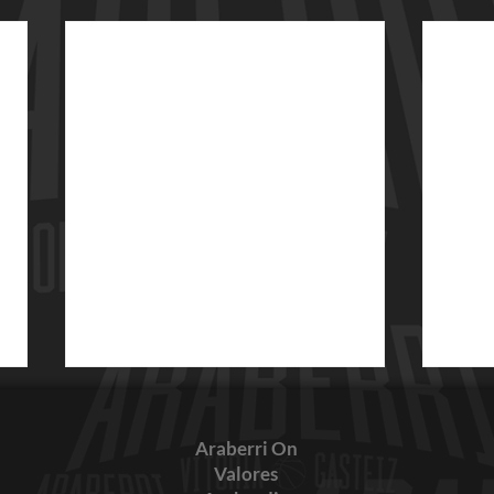
Araberri On
Valores