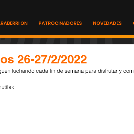
ARABERRI ON
PATROCINADORES
NOVEDADES
os 26-27/2/2022
guen luchando cada fin de semana para disfrutar y comp
utilak!