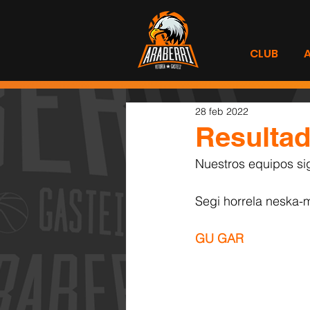
CLUB
28 feb 2022
Resultad
Nuestros equipos si
Segi horrela neska-m
GU GAR