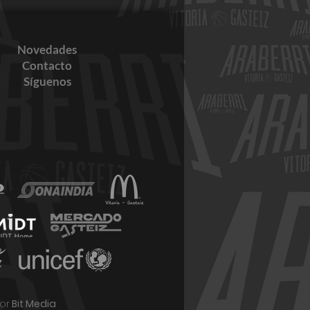
Novedades
Contacto
Síguenos
ltados 20-21 de mayo
or
Bit Media