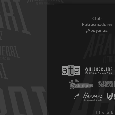
Club
Patrocinadores
¡Apóyanos!
Resultados 27-28 de mayo
©Todos los