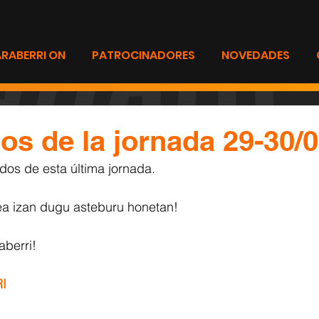
ARABERRI ON
PATROCINADORES
NOVEDADES
os de la jornada 29-30/
ados de esta última jornada.
a izan dugu asteburu honetan!
aberri!
I