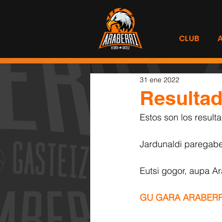
CLUB
31 ene 2022
Resultad
Estos son los result
Jardunaldi paregabe
Eutsi gogor, aupa Ar
GU GARA ARABERR