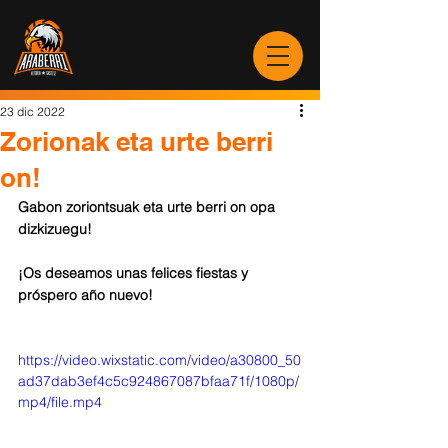
23 dic 2022
Zorionak eta urte berri
on!
Gabon zoriontsuak eta urte berri on opa 
dizkizuegu!
¡Os deseamos unas felices fiestas y 
próspero año nuevo!
https://video.wixstatic.com/video/a30800_50
ad37dab3ef4c5c924867087bfaa71f/1080p/
mp4/file.mp4