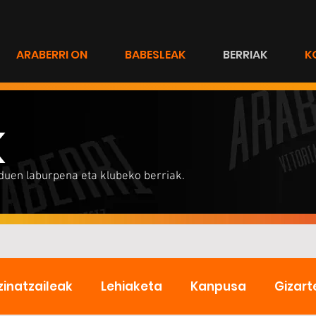
ARABERRI ON
BABESLEAK
BERRIAK
K
K
iduen laburpena eta klubeko berriak.
zinatzaileak
Lehiaketa
Kanpusa
Gizart