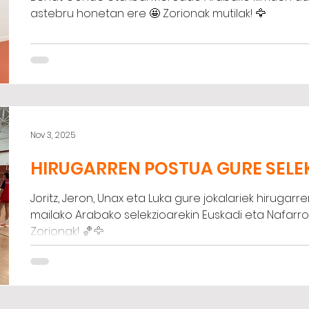
astebru honetan ere 🤩 Zorionak mutilak! 🦅
Nov 3, 2025
HIRUGARREN POSTUA GURE SEL
Joritz, Jeron, Unax eta Luka gure jokalariek hirugar
mailako Arabako selekzioarekin Euskadi eta Nafarr
Zorionak! 🏀🦅