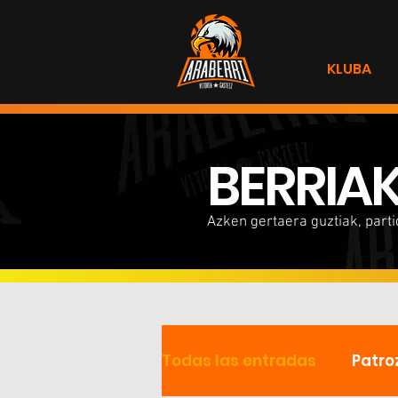
KLUBA
BERRIA
Azken gertaera guztiak, part
Todas las entradas
Patro