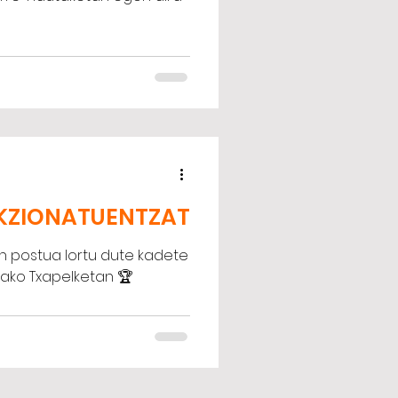
EKZIONATUENTZAT
ren postua lortu dute kadete
oako Txapelketan 🏆