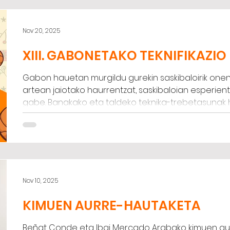
Nov 20, 2025
XIII. GABONETAKO TEKNIFIKAZI
Gabon hauetan murgildu gurekin saskibaloirik one
artean jaiotako haurrentzat, saskibaloian esperient
gabe. Banakako eta taldeko teknika-trebetasunak 
eta, horrez gain, primeran pasatuko dugu 🥳 Inform
irakurtzen 👇 Prezioa: Klubeko jokalariak 70€ / Kanpoko jokalariak 80€ Izen-
emateak kamiseta barne hartzen du, eta beti bezal
egongo dira 🎁 Lekua eta datak: �
Nov 10, 2025
KIMUEN AURRE-HAUTAKETA
Beñat Conde eta Ibai Mercado Arabako kimuen au