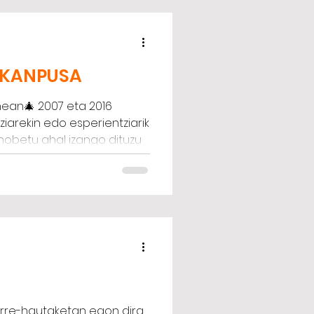
O KANPUSA
nean🎄 2007 eta 2016
ziarekin edo esperientziarik
hobetu ahal izango dituzu
azio gehiagorako jarraitu
a opariak eta sariak
rre-hautaketan egon dira