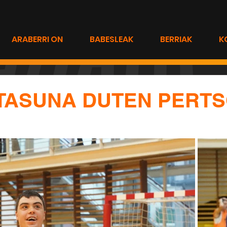
ARABERRI ON
BABESLEAK
BERRIAK
K
TASUNA DUTEN PERT