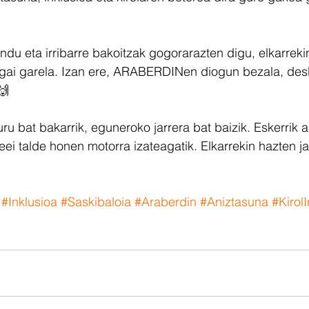
u eta irribarre bakoitzak gogorarazten digu, elkarreki
 gai garela. Izan ere, ARABERDINen diogun bezala, des
🙌
ru bat bakarrik, eguneroko jarrera bat baizik. Eskerrik as
leei talde honen motorra izateagatik. Elkarrekin hazten ja
#Inklusioa
#Saskibaloia
#Araberdin
#Aniztasuna
#Kirol