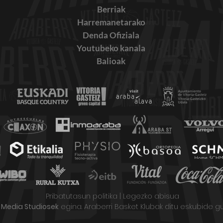
Berriak
Harremanetarako
EUTSI LUKA!
Denda Ofiziala
Youtubeko kanala
Balioak
DEN
ARA
Pribatutasun politika
|
Legezko abisua
t Media Studiosek
egina. Araberri Basket Klubak ditu eskubide gu