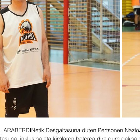
3, ARABERDINetik Desgaitasuna duten Pertsonen Nazio
asuna, inklusioa eta kirolaren boterea dira gure gakoa 