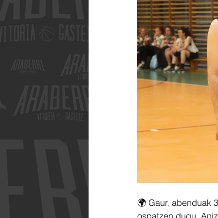
🌍 Gaur, abenduak 
ospatzen dugu. Anizt