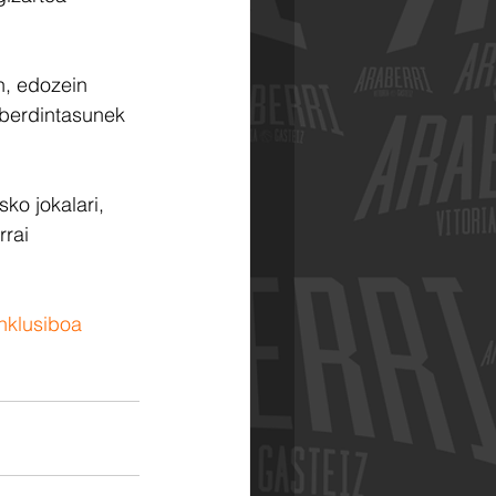
n, edozein 
berdintasunek 
ko jokalari, 
rrai 
Inklusiboa