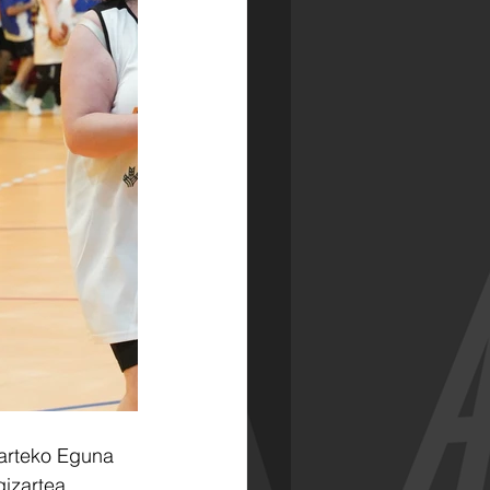
arteko Eguna 
gizartea 