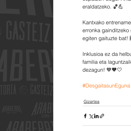
eraldatzeko. 🏀💪
Kantxako entrenamend
erronka gainditzeko
egiten gaituzte bat! 
Inklusioa ez da helbu
familia eta laguntzai
dezagun! 💙🧡🤍
#DesgaitasunEguna
Gizartea