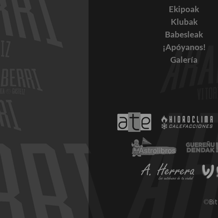
Ekipoak
Klubak
Babesleak
¡Apóyanos!
Galería
OSASUN MENTALAREN
EGUNA
©
Bi