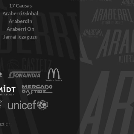
17 Causas
Araberri Global
Araberdin
Araberri On
Jarrai iezaguzu
BORALDI AMAIERA
BERDINEN
ztiak