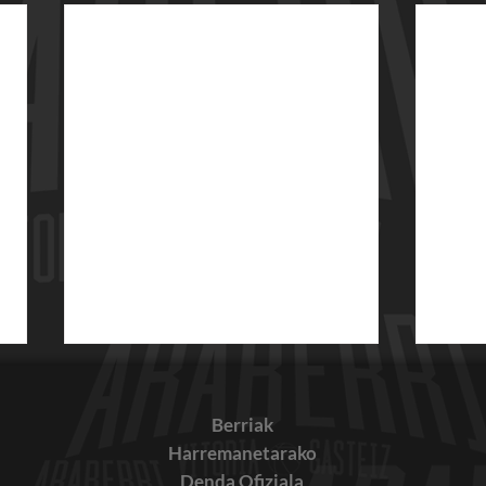
Berriak
Harremanetarako
Denda Ofiziala