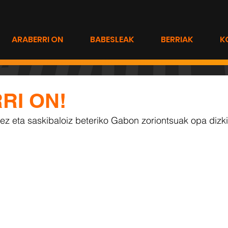
ARABERRI ON
BABESLEAK
BERRIAK
K
RI ON!
zez eta saskibaloiz beteriko Gabon zoriontsuak opa dizk