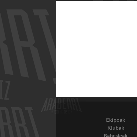
Ekipoak
Klubak
EUTSI LUKA!
Babesleak