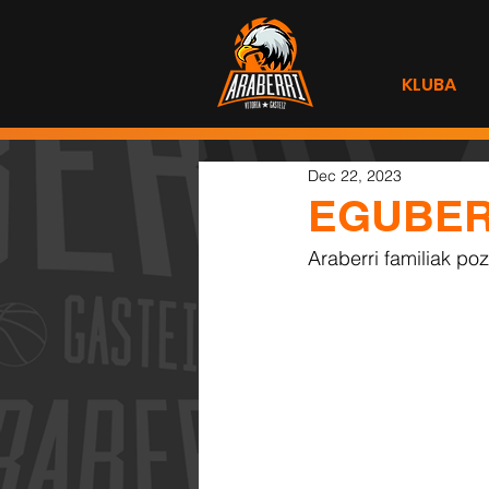
KLUBA
Dec 22, 2023
EGUBER
Araberri familiak po