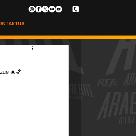
ONTAKTUA
izue 
🎄🏀