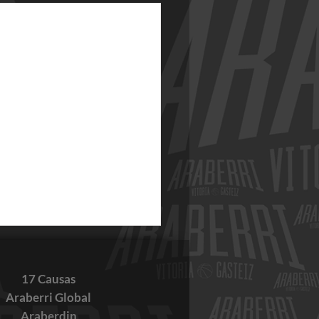
17 Causas
Araberri Global
Araberdin