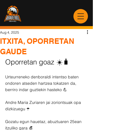
Aug 4, 2025
ITXITA, OPORRETAN
GAUDE
Oporretan goaz ☀️🧳
Urteurreneko denboraldi intentso baten 
ondoren atseden hartzea tokatzen da, 
berriro indar guztiekin hasteko 💪
Andre Maria Zuriaren jai zoriontsuak opa 
dizkizuegu ☂️
Gozatu egun hauetaz, abuztuaren 25ean 
itzuliko gara 👒