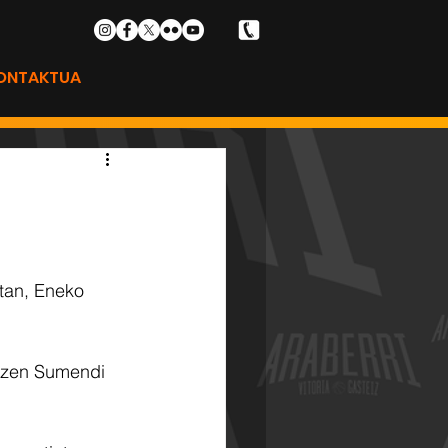
ONTAKTUA
etan, Eneko 
tikatzen Sumendi 