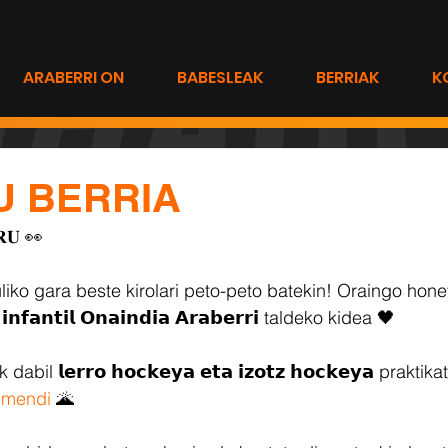
ARABERRI ON
BABESLEAK
BERRIAK
K
U BERRIA
𝐑𝐔 👀
uliko gara beste kirolari peto-peto batekin! Oraingo hon
𝗮𝗻𝘁𝗶𝗹 𝗢𝗻𝗮𝗶𝗻𝗱𝗶𝗮 𝗔𝗿𝗮𝗯𝗲𝗿𝗿𝗶 taldeko kidea 🖤
abil 𝗹𝗲𝗿𝗿𝗼 𝗵𝗼𝗰𝗸𝗲𝘆𝗮 𝗲𝘁𝗮 𝗶𝘇𝗼𝘁𝘇 𝗵𝗼𝗰𝗸𝗲𝘆𝗮 prak
mendi
 🌋