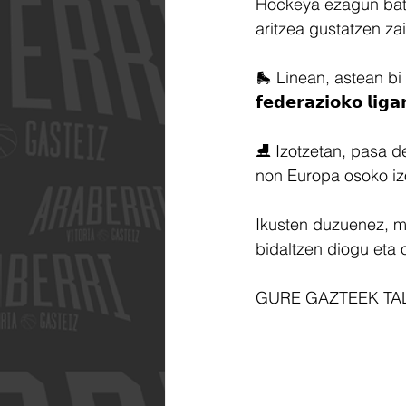
Hockeya ezagun baten
aritzea gustatzen za
🛼 Linean, astean bi 
𝗳𝗲𝗱𝗲𝗿𝗮𝘇𝗶𝗼𝗸𝗼 𝗹
⛸️ Izotzetan, pasa den
non Europa osoko izo
Ikusten duzuenez, mu
bidaltzen diogu eta 
GURE GAZTEEK TA