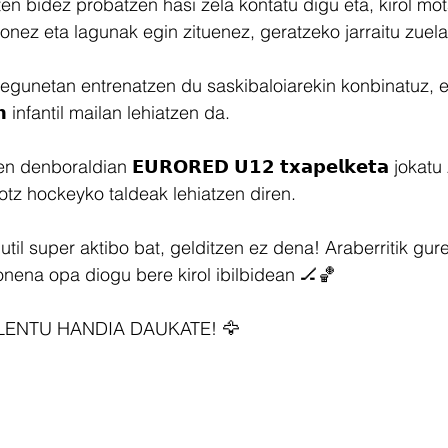
 bidez probatzen hasi zela kontatu digu eta, kirol mot
ionez eta lagunak egin zituenez, geratzeko jarraitu zuela
egunetan entrenatzen du saskibaloiarekin konbinatuz, eta 𝗕
𝗴𝗮𝗻 infantil mailan lehiatzen da.
 denboraldian 𝗘𝗨𝗥𝗢𝗥𝗘𝗗 𝗨𝟭𝟮 𝘁𝘅𝗮𝗽𝗲𝗹𝗸𝗲𝘁𝗮 jokat
tz hockeyko taldeak lehiatzen diren.
til super aktibo bat, gelditzen ez dena! Araberritik gu
onena opa diogu bere kirol ibilbidean 🏒🏀
LENTU HANDIA DAUKATE! 🦅