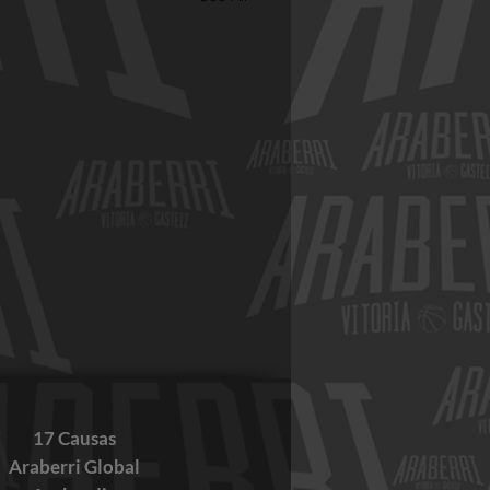
17 Causas
Araberri Global