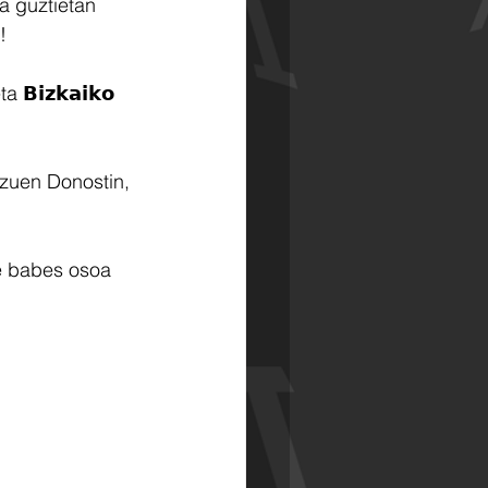
a guztietan 
!
𝗶𝘇𝗸𝗮𝗶𝗸𝗼 
u zuen Donostin, 
re babes osoa 