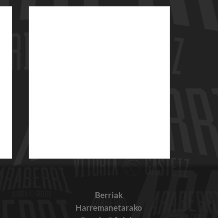
Berriak
Harremanetarako