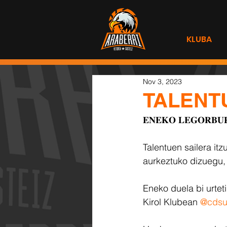
KLUBA
Nov 3, 2023
TALENT
𝐄𝐍𝐄𝐊𝐎 𝐋𝐄𝐆𝐎𝐑𝐁𝐔
Talentuen sailera itz
aurkeztuko dizuegu, 𝗶𝗻
Eneko duela bi urtetik d
Kirol Klubean 
@cdsu