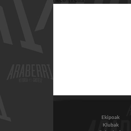
Ekipoak
Klubak