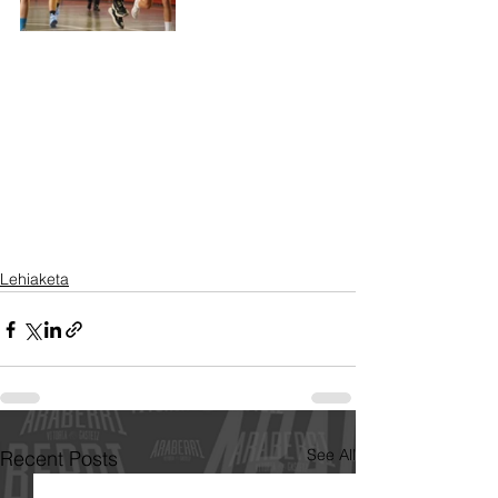
Lehiaketa
See All
Recent Posts