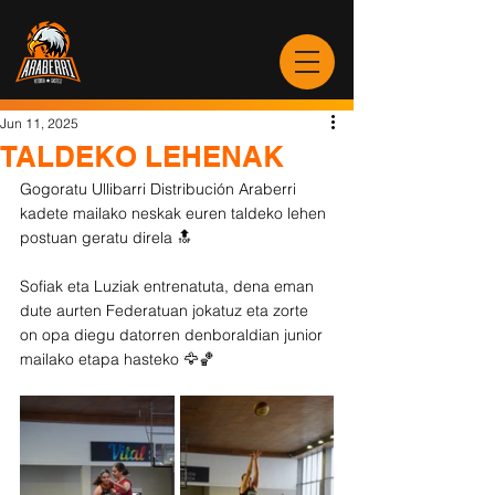
Jun 11, 2025
TALDEKO LEHENAK
Gogoratu Ullibarri Distribución Araberri 
kadete mailako neskak euren taldeko lehen 
postuan geratu direla 🔝
Sofiak eta Luziak entrenatuta, dena eman 
dute aurten Federatuan jokatuz eta zorte 
on opa diegu datorren denboraldian junior 
mailako etapa hasteko 🦅🏀