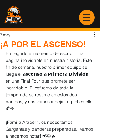
7 may
¡A POR EL ASCENSO!
Ha llegado el momento de escribir una 
página inolvidable en nuestra historia. Este 
fin de semana, nuestro primer equipo se 
juega el 𝗮𝘀𝗰𝗲𝗻𝘀𝗼 𝗮 𝗣𝗿𝗶𝗺𝗲𝗿𝗮 𝗗𝗶𝘃𝗶𝘀𝗶𝗼́𝗻 
en una Final Four que promete ser 
inolvidable. El esfuerzo de toda la 
temporada se resume en estos dos 
partidos, y nos vamos a dejar la piel en ello 
🏀🦅
¡Familia Araberri, os necesitamos! 
Gargantas y banderas preparadas, ¡vamos 
a hacernos notar! 📢🥁🔥