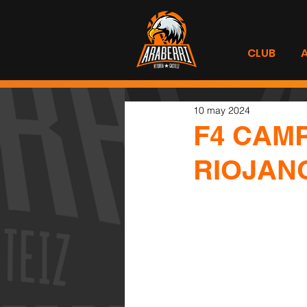
CLUB
10 may 2024
F4 CAM
RIOJAN