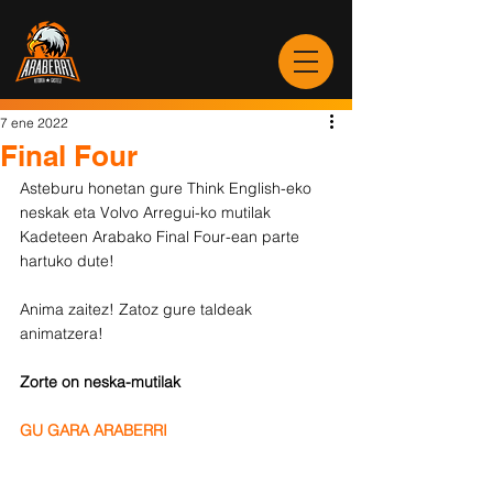
7 ene 2022
Final Four
Asteburu honetan gure Think English-eko 
neskak eta Volvo Arregui-ko mutilak 
Kadeteen Arabako Final Four-ean parte 
hartuko dute!
Anima zaitez! Zatoz gure taldeak 
animatzera! 
Zorte on neska-mutilak
GU GARA ARABERRI 