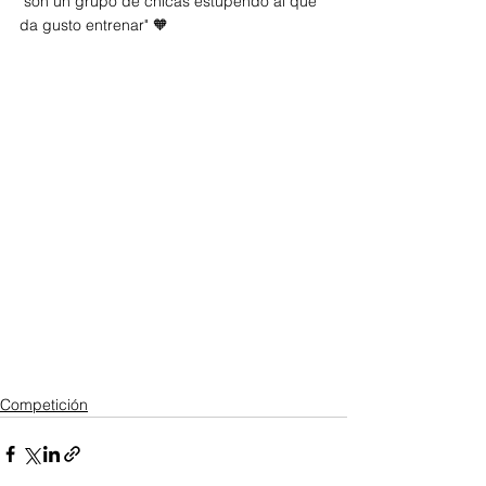
"son un grupo de chicas estupendo al que 
da gusto entrenar" 🧡
Competición